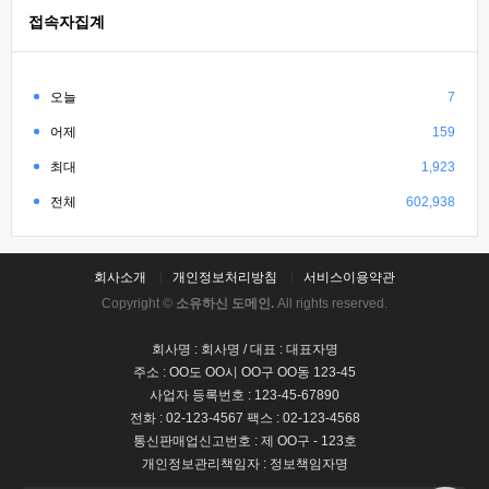
접속자집계
오늘
7
어제
159
최대
1,923
전체
602,938
회사소개
개인정보처리방침
서비스이용약관
Copyright ©
소유하신 도메인.
All rights reserved.
회사명 : 회사명 / 대표 : 대표자명
주소 : OO도 OO시 OO구 OO동 123-45
사업자 등록번호 : 123-45-67890
전화 : 02-123-4567 팩스 : 02-123-4568
통신판매업신고번호 : 제 OO구 - 123호
개인정보관리책임자 : 정보책임자명